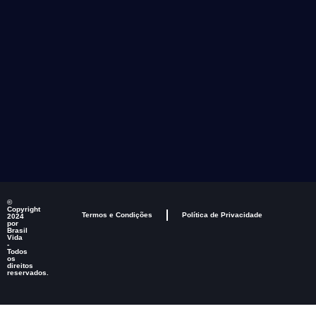
©
Copyright
Termos e Condições
Política de Privacidade
2024
por
Brasil
Vida
-
Todos
os
direitos
reservados.