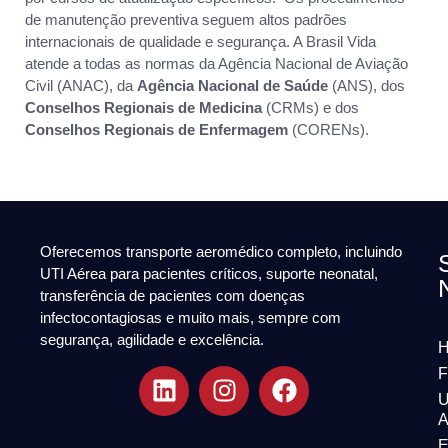
de manutenção preventiva seguem altos padrões
internacionais de qualidade e segurança. A Brasil Vida
atende a todas as normas da Agência Nacional de Aviação
Civil (ANAC), da
Agência Nacional de Saúde
(ANS), dos
Conselhos Regionais de Medicina
(CRMs) e dos
Conselhos Regionais de Enfermagem
(CORENs).
Oferecemos transporte aeromédico completo, incluindo
UTI Aérea para pacientes críticos, suporte neonatal,
transferência de pacientes com doenças
infectocontagiosas e muito mais, sempre com
segurança, agilidade e excelência.
F
U
A
E