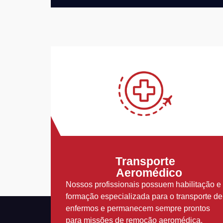
Transporte
Aeromédico
Nossos profissionais possuem habilitação e
formação especializada para o transporte de
enfermos e permanecem sempre prontos
para missões de remoção aeromédica.