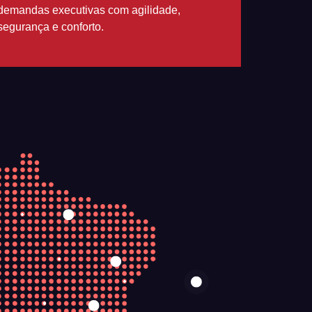
demandas executivas com agilidade,
segurança e conforto.
S
ASE BELÉM
1350 – Tarumã
reço:
Av. Júlio César, s/n
 – 69041-000