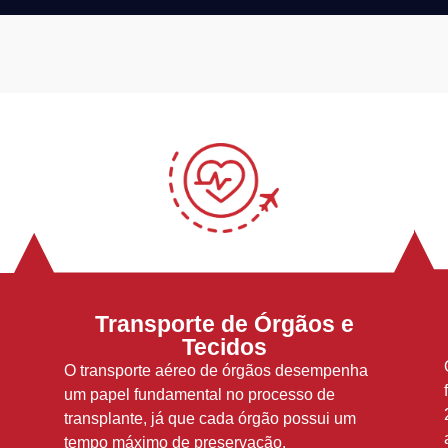
Transporte de Órgãos e
Tecidos
O transporte aéreo de órgãos desempenha
um papel fundamental no processo de
transplante, já que cada órgão possui um
tempo máximo de preservação.