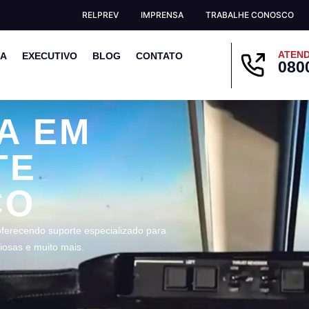
RELPREV
IMPRENSA
TRABALHE CONOSCO
ATEND
EA
EXECUTIVO
BLOG
CONTATO
080
A EM
TE
CO
ferecendo suporte especializado para
iosas e muito mais.