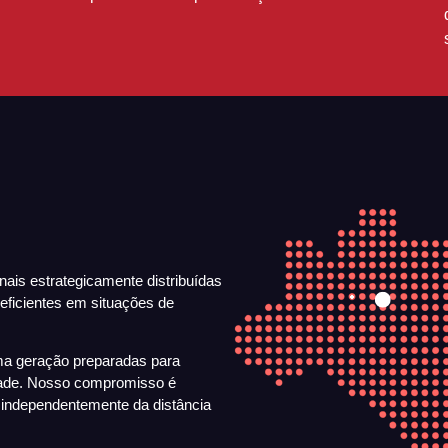
ais estrategicamente distribuídas
 eficientes em situações de
ma geração preparadas para
BASE MANAU
B
idade. Nosso compromisso é
 independentemente da distância
Endereço:
Av. Santos Dumont, 
Ende
Manaus – AM – Hangar da Líder