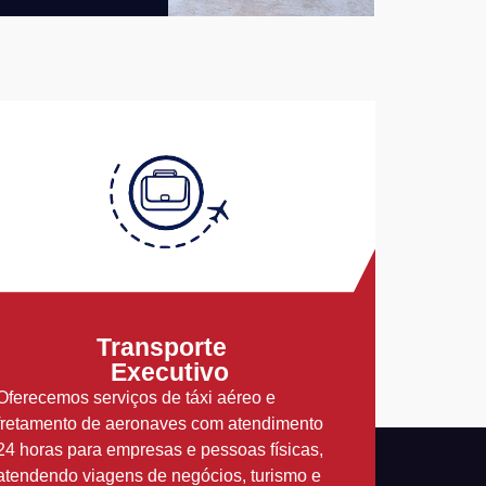
Transporte
Executivo
Oferecemos serviços de táxi aéreo e
fretamento de aeronaves com atendimento
24 horas para empresas e pessoas físicas,
atendendo viagens de negócios, turismo e