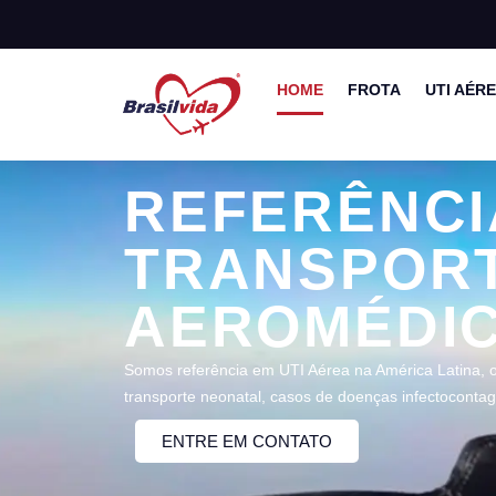
HOME
FROTA
UTI AÉR
REFERÊNCI
TRANSPOR
AEROMÉDI
Somos referência em UTI Aérea na América Latina, o
transporte neonatal, casos de doenças infectocontag
ENTRE EM CONTATO