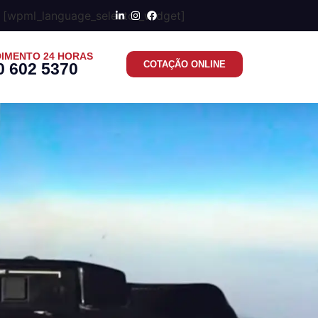
[wpml_language_selector_widget]
IMENTO 24 HORAS
COTAÇÃO ONLINE
0 602 5370