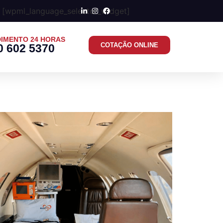
[wpml_language_selector_widget]
IMENTO 24 HORAS
COTAÇÃO ONLINE
0 602 5370