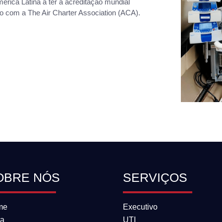
érica Latina a ter a acreditação mundial
do com a The Air Charter Association (ACA).
OBRE NÓS
SERVIÇOS
me
Executivo
ta
UTI