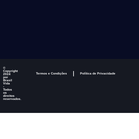
©
Copyright
Termos e Condições
Política de Privacidade
2024
por
Brasil
Vida
-
Todos
os
direitos
reservados.