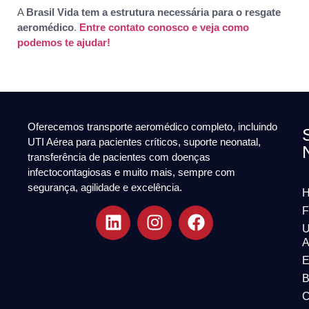
A
Brasil Vida tem a estrutura necessária para o resgate
aeromédico
.
Entre contato conosco e veja como
podemos te ajudar!
Oferecemos transporte aeromédico completo, incluindo
UTI Aérea para pacientes críticos, suporte neonatal,
transferência de pacientes com doenças
infectocontagiosas e muito mais, sempre com
segurança, agilidade e excelência.
F
U
A
E
B
C