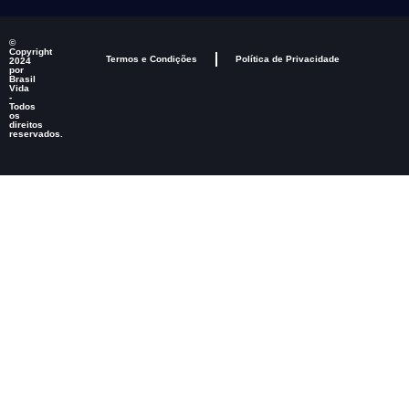
©
Copyright
Termos e Condições
Política de Privacidade
2024
por
Brasil
Vida
-
Todos
os
direitos
reservados.