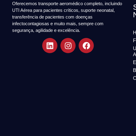
Oferecemos transporte aeromédico completo, incluindo
UTI Aérea para pacientes críticos, suporte neonatal,
transferência de pacientes com doenças
infectocontagiosas e muito mais, sempre com
segurança, agilidade e excelência.
F
U
A
E
B
C