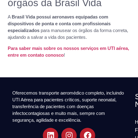
órgãos da Brasil Vida
A
Brasil Vida possui aeronaves equipadas com
dispositivos de ponta e conta com profissionais
especializados
para manusear os órgãos da forma correta,
ajudando a salvar a vida dos pacientes.
Para saber mais sobre os nossos serviços em UTI aérea,
entre em contato conosco
!
Oferecemos transporte aeromédico completo, incluindo
UTI Aérea para pacientes críticos, suporte neonatal,
transferência de pacientes com doenças
infectocontagiosas e muito mais, sempre com
segurança, agilidade e excelência.
F