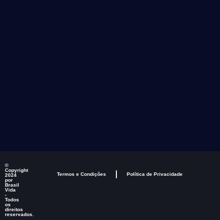
©
Copyright
Termos e Condições
Política de Privacidade
2024
por
Brasil
Vida
-
Todos
os
direitos
reservados.