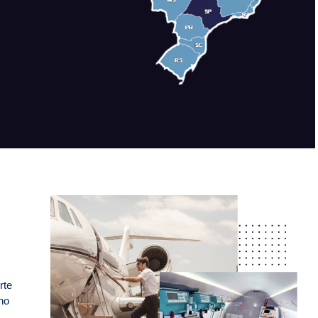
a
rte
no