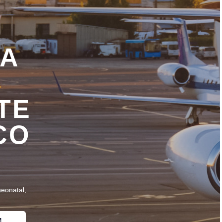
IA
TE
CO
neonatal,
M