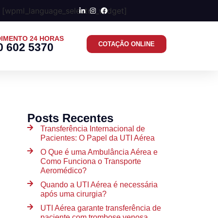
[wpml_language_selector_widget]
IMENTO 24 HORAS
COTAÇÃO ONLINE
0 602 5370
Posts Recentes
Transferência Internacional de
Pacientes: O Papel da UTI Aérea
O Que é uma Ambulância Aérea e
Como Funciona o Transporte
Aeromédico?
Quando a UTI Aérea é necessária
após uma cirurgia?
UTI Aérea garante transferência de
paciente com trombose venosa