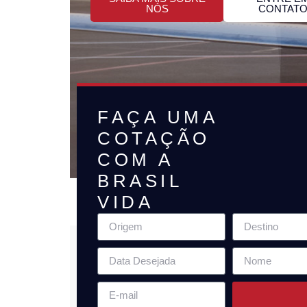
NÓS
CONTAT
FAÇA UMA
COTAÇÃO
COM A
BRASIL
VIDA