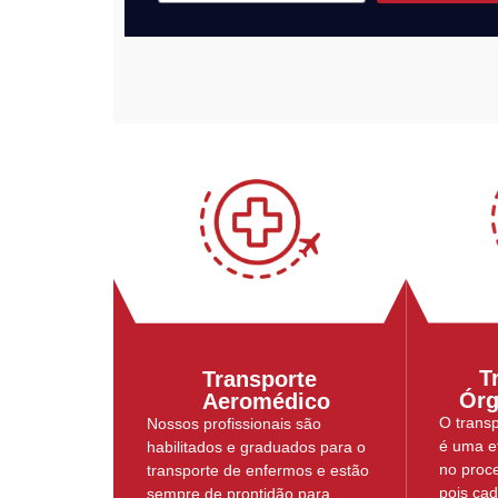
T
Transporte
Órg
Aeromédico
O trans
Nossos profissionais são
é uma e
habilitados e graduados para o
no proce
transporte de enfermos e estão
pois ca
sempre de prontidão para