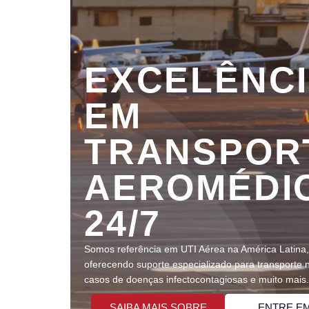
EXCELÊNC
EM
TRANSPOR
AEROMÉDI
24/7
Somos referência em UTI Aérea na América Latina,
oferecendo suporte especializado para transporte 
casos de doenças infectocontagiosas e muito mais.
SAIBA MAIS SOBRE
ENTRE E