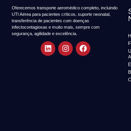
Oferecemos transporte aeromédico completo, incluindo
UTI Aérea para pacientes críticos, suporte neonatal,
transferência de pacientes com doenças
infectocontagiosas e muito mais, sempre com
segurança, agilidade e excelência.
F
U
A
E
B
C