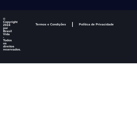
©
Copyright
Termos e Condições
Política de Privacidade
2024
por
Brasil
Vida
-
Todos
os
direitos
reservados.