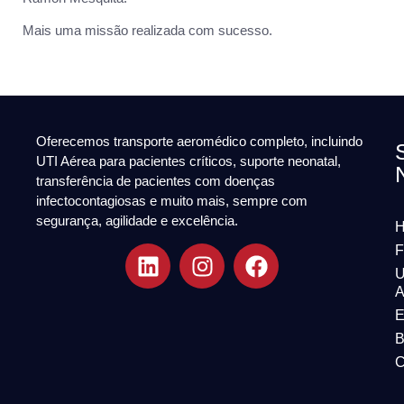
Mais uma missão realizada com sucesso.
Oferecemos transporte aeromédico completo, incluindo
UTI Aérea para pacientes críticos, suporte neonatal,
transferência de pacientes com doenças
infectocontagiosas e muito mais, sempre com
segurança, agilidade e excelência.
F
U
A
E
B
C