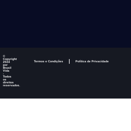
©
Copyright
Termos e Condições
Política de Privacidade
2024
por
Brasil
Vida
-
Todos
os
direitos
reservados.