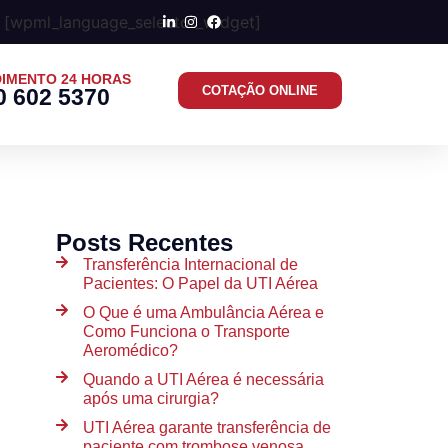
[wpml_language_selector_widget]
IMENTO 24 HORAS
COTAÇÃO ONLINE
0 602 5370
Posts Recentes
Transferência Internacional de
Pacientes: O Papel da UTI Aérea
O Que é uma Ambulância Aérea e
Como Funciona o Transporte
Aeromédico?
Quando a UTI Aérea é necessária
após uma cirurgia?
UTI Aérea garante transferência de
paciente com trombose venosa