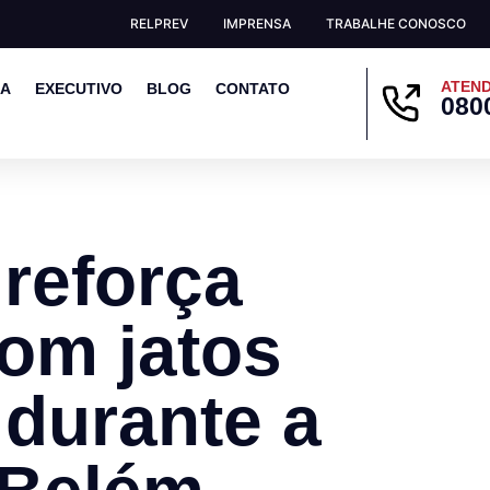
RELPREV
IMPRENSA
TRABALHE CONOSCO
ATEND
EA
EXECUTIVO
BLOG
CONTATO
080
 reforça
om jatos
 durante a