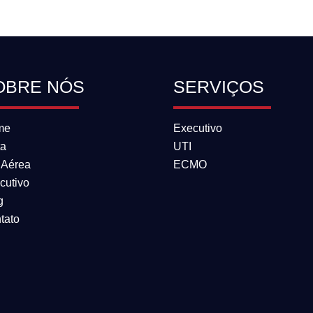
OBRE NÓS
SERVIÇOS
me
Executivo
ta
UTI
 Aérea
ECMO
cutivo
g
tato