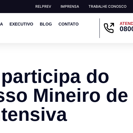
RELPREV
IMPRENSA
TRABALHE CONOSCO
ATEND
EA
EXECUTIVO
BLOG
CONTATO
080
 participa do
so Mineiro de
ntensiva