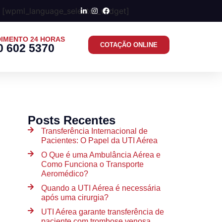
[wpml_language_selector_widget]
IMENTO 24 HORAS
COTAÇÃO ONLINE
0 602 5370
Posts Recentes
Transferência Internacional de
Pacientes: O Papel da UTI Aérea
O Que é uma Ambulância Aérea e
Como Funciona o Transporte
Aeromédico?
Quando a UTI Aérea é necessária
após uma cirurgia?
UTI Aérea garante transferência de
paciente com trombose venosa