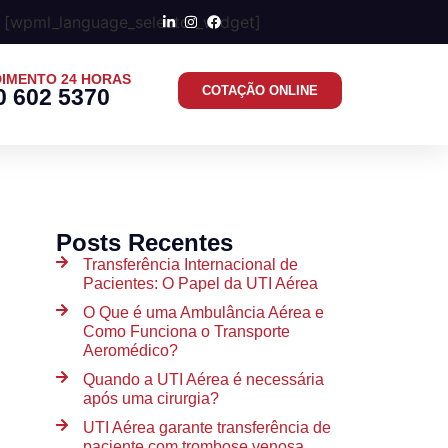
[wpml_language_selector_widget]
IMENTO 24 HORAS
COTAÇÃO ONLINE
0 602 5370
Posts Recentes
Transferência Internacional de
Pacientes: O Papel da UTI Aérea
O Que é uma Ambulância Aérea e
Como Funciona o Transporte
Aeromédico?
Quando a UTI Aérea é necessária
após uma cirurgia?
UTI Aérea garante transferência de
paciente com trombose venosa